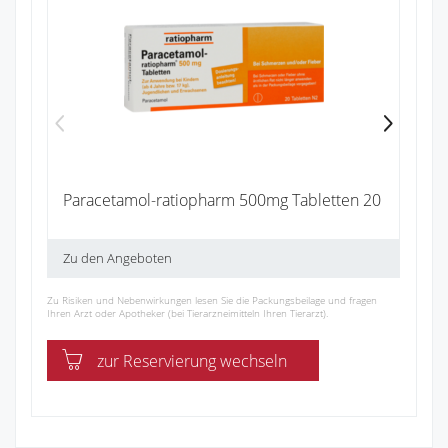
Ib
4
Zu
Paracetamol-ratiopharm 500mg Tabletten 20
Zu den Angeboten
Zu Risiken und Nebenwirkungen lesen Sie die Packungsbeilage und fragen
Ihren Arzt oder Apotheker (bei Tierarzneimitteln Ihren Tierarzt).
zur Reservierung wechseln