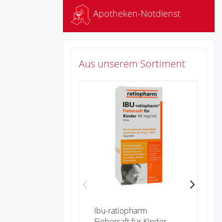
Apotheken-Notdienst
Aus unserem Sortiment
Zu
Ibu-ratiopharm
Fiebersaft für Kinder