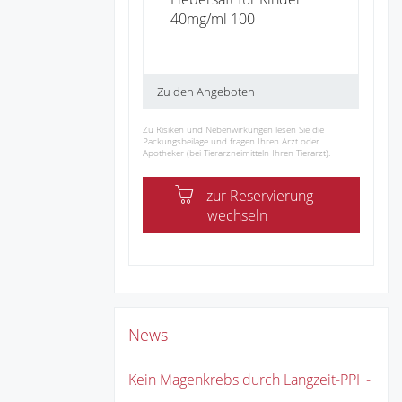
40mg/ml 100
Zu den Angeboten
Zu Risiken und Nebenwirkungen lesen Sie die
Packungsbeilage und fragen Ihren Arzt oder
Apotheker (bei Tierarzneimitteln Ihren Tierarzt).
zur Reservierung
wechseln
News
Kein Magenkrebs durch Langzeit-PPI