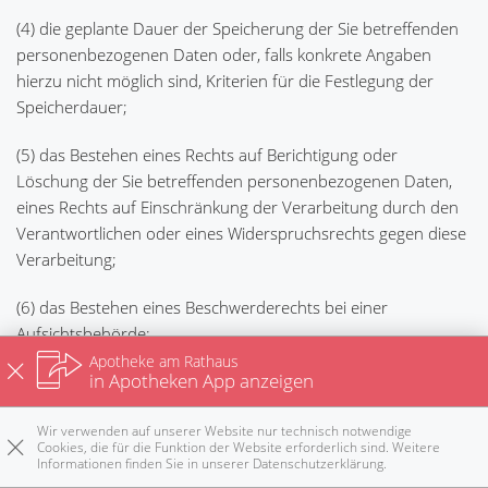
(4) die geplante Dauer der Speicherung der Sie betreffenden
personenbezogenen Daten oder, falls konkrete Angaben
hierzu nicht möglich sind, Kriterien für die Festlegung der
Speicherdauer;
(5) das Bestehen eines Rechts auf Berichtigung oder
Löschung der Sie betreffenden personenbezogenen Daten,
eines Rechts auf Einschränkung der Verarbeitung durch den
Verantwortlichen oder eines Widerspruchsrechts gegen diese
Verarbeitung;
(6) das Bestehen eines Beschwerderechts bei einer
Aufsichtsbehörde;
Apotheke am Rathaus
in Apotheken App anzeigen
(7) alle verfügbaren Informationen über die Herkunft der
Daten, wenn die personenbezogenen Daten nicht bei der
Wir verwenden auf unserer Website nur technisch notwendige
betroffenen Person erhoben werden;
Cookies, die für die Funktion der Website erforderlich sind. Weitere
Informationen finden Sie in unserer
Datenschutzerklärung
.
Rezepte
Anrufen
E-Mail
Notdienst
nach oben
(8) das Bestehen einer automatisierten Entscheidungsfindung