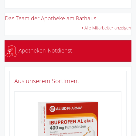
Das Team der Apotheke am Rathaus
Alle Mitarbeiter anzeigen
Apotheken-Notdienst
Aus unserem Sortiment
Na
1
Zu