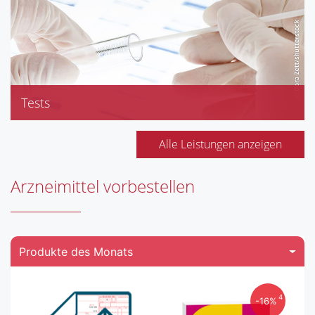
Olivenölpflege (Medipharma), Rausch
Bioderma
Tests
Blutdruckmessung
Blutzuckermessung
Alle Leistungen anzeigen
BMI (Body-Mass-Index)
Knochendichtebestimmung
Arzneimittel vorbestellen