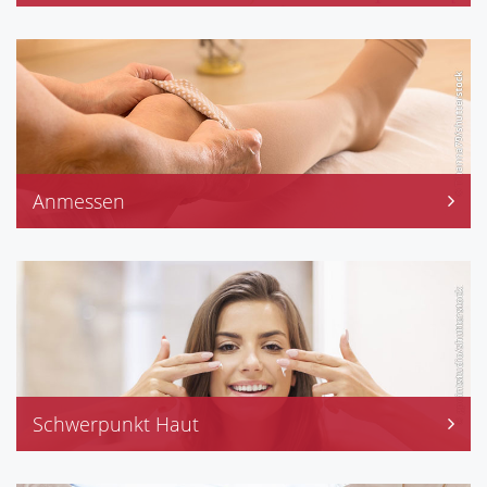
Englisch, Französisch
Dänisch, Schwedisch
Russisch, Rumänisch
Türkisch
Anmessen
Bandagen
Kompressionsstrümpfe
Stützstrümpfe
Kompressionsstrümpfe
Schwerpunkt Haut
Avène, Dr. Hauschka, Eubos
Eucerin, Frei, La Roche-Posay