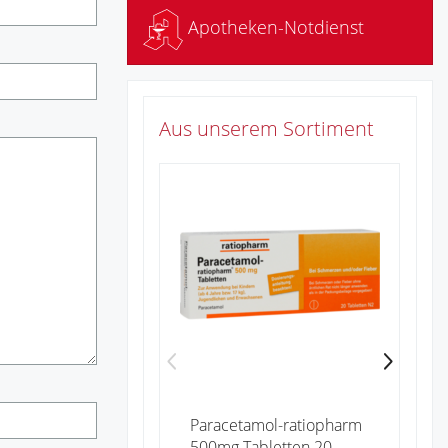
Apotheken-Notdienst
Aus unserem Sortiment
Zu
Paracetamol-ratiopharm
500mg Tabletten 20