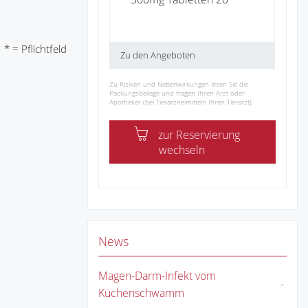
* = Pflichtfeld
Zu den Angeboten
Zu Risiken und Nebenwirkungen lesen Sie die
Packungsbeilage und fragen Ihren Arzt oder
Apotheker (bei Tierarzneimitteln Ihren Tierarzt).
zur Reservierung
wechseln
News
Magen-Darm-Infekt vom
Küchenschwamm