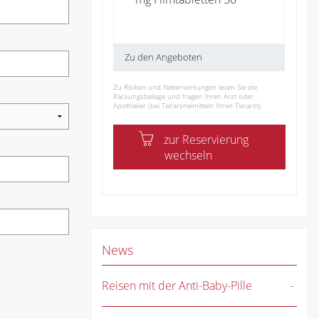
Zu den Angeboten
Zu Risiken und Nebenwirkungen lesen Sie die
Packungsbeilage und fragen Ihren Arzt oder
Apotheker (bei Tierarzneimitteln Ihren Tierarzt).
zur Reservierung
wechseln
News
Reisen mit der Anti-Baby-Pille