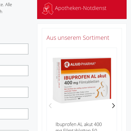
e. Alle
Apotheken-Notdienst
ch
Aus unserem Sortiment
Zu
Ibuprofen AL akut 400
mg Filmtabletten 50